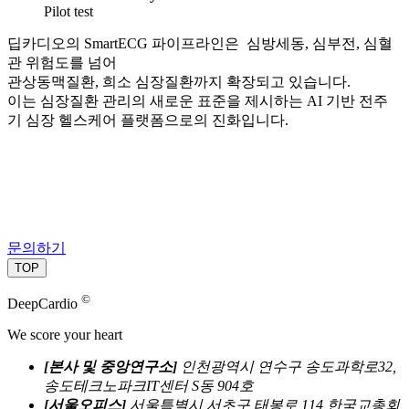
Pilot test
딥카디오의 SmartECG 파이프라인은 심방세동, 심부전, 심혈
관 위험도를 넘어
관상동맥질환, 희소 심장질환까지 확장되고 있습니다.
이는 심장질환 관리의 새로운 표준을 제시하는 AI 기반 전주
기 심장 헬스케어 플랫폼으로의 진화입니다.
문의하기
TOP
©
DeepCardio
We score your heart
[본사 및 중앙연구소]
인천광역시 연수구 송도과학로32,
송도테크노파크IT센터 S동 904호
[서울오피스]
서울특별시 서초구 태봉로 114 한국교총회