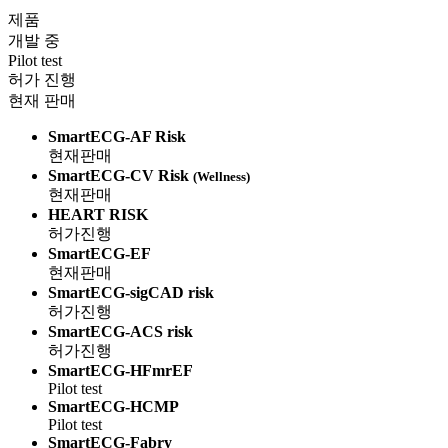
제품
개발 중
Pilot test
허가 진행
현재 판매
SmartECG-AF Risk
현재판매
SmartECG-CV Risk
(Wellness)
현재판매
HEART RISK
허가진행
SmartECG-EF
현재판매
SmartECG-sigCAD risk
허가진행
SmartECG-ACS risk
허가진행
SmartECG-HFmrEF
Pilot test
SmartECG-HCMP
Pilot test
SmartECG-Fabry