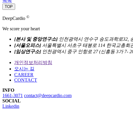
목록
TOP
©
DeepCardio
We score your heart
[본사 및 중앙연구소]
인천광역시 연수구 송도과학로32, 송
[서울오피스]
서울특별시 서초구 태봉로 114 한국교총회관 8
[임상연구소]
인천광역시 중구 인항로 27 (신흥동 3가 7- 
개인정보처리방침
오시는 길
CAREER
CONTACT
INFO
1661-3071
contact@deepcardio.com
SOCIAL
Linkedin