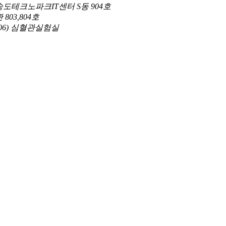
도테크노파크IT센터 S동 904호
03,804호
206) 심혈관실험실