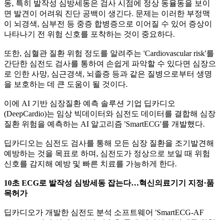
동, 특히 발작성 심방세동은 검사 시점에 정상 동율동을 보이
면 발견이 어려워 진단 공백이 생긴다. 문제는 이러한 부정맥
이 뇌경색, 심부전 등 중증 합병증으로 이어질 수 있어 증상이
나타나기 전 위험 신호를 포착하는 것이 중요하다.
또한, 심혈관 질환 위험 정도를 알려주는 'Cardiovascular risk'를
간단한 심전도 검사를 통하여 손쉽게 파악할 수 있다면 심장으
로 인한 사망, 심근경색, 뇌졸증 등과 같은 질병으로부터 생명
을 보호하는 데 큰 도움이 될 것이다.
이에 AI 기반 심장질환 예측 솔루션 기업 딥카디오
(DeepCardio)는 임상 빅데이터와 심전도 데이터를 결합해 심장
질환 위험을 예측하는 AI 알고리즘 'SmartECG'를 개발했다.
딥카디오는 심전도 검사를 통해 모든 심장 질환을 조기발견해
예방하는 것을 목표로 하며, 심전도가 정상으로 보일 때 위험
신호를 감지해 예방 및 빠른 치료를 가능하게 한다.
10초 ECG로 발작성 심방세동 잡는다…혁신의료기기 지정·품
목허가
딥카디오가 개발한 심전도 분석 소프트웨어 'SmartECG-AF