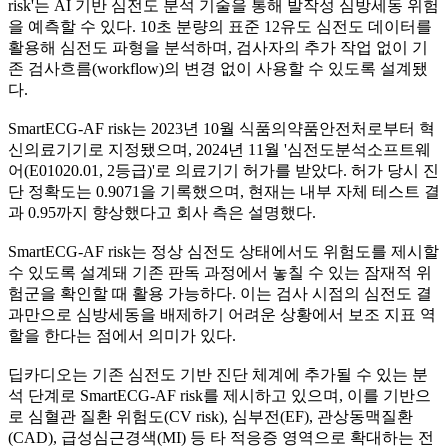
risk'는 AI 기반 심전도 분석 기술을 통해 발작성 심방세동 위험
을 예측할 수 있다. 10초 분량의 표준 12유도 심전도 데이터를
활용해 심전도 파형을 분석하며, 검사자의 추가 작업 없이 기
존 검사흐름(workflow)의 변경 없이 사용할 수 있도록 설계됐
다.
SmartECG-AF risk는 2023년 10월 식품의약품안전처로부터 혁
신의료기기로 지정됐으며, 2024년 11월 '심전도분석소프트웨
어(E01020.01, 2등급)'로 의료기기 허가를 받았다. 허가 당시 진
단 정확도는 0.9071을 기록했으며, 현재는 내부 자체 테스트 결
과 0.95까지 향상했다고 회사 측은 설명했다.
SmartECG-AF risk는 정상 심전도 상태에서도 위험도를 제시할
수 있도록 설계돼 기존 판독 과정에서 놓칠 수 있는 잠재적 위
험군을 확인할 때 활용 가능하다. 이는 검사 시점의 심전도 결
과만으로 심방세동을 배제하기 어려운 상황에서 보조 지표 역
할을 한다는 점에서 의미가 있다.
딥카디오는 기존 심전도 기반 진단 체계에 추가될 수 있는 분
석 단계로 SmartECG-AF risk를 제시하고 있으며, 이를 기반으
로 심혈관 질환 위험도(CV risk), 심부전(EF), 관상동맥질환
(CAD), 급성심근경색(MI) 등 타 적응증 영역으로 확대하는 전