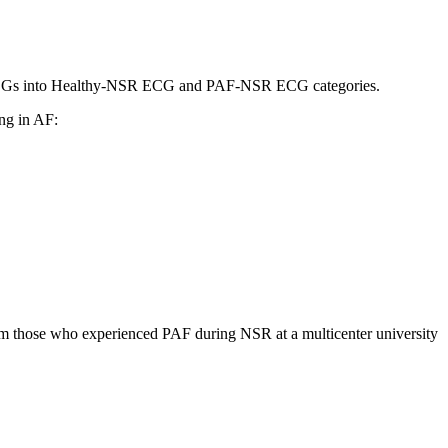
ying ECGs into Healthy-NSR ECG and PAF-NSR ECG categories.
ing in AF:
om those who experienced PAF during NSR at a multicenter university