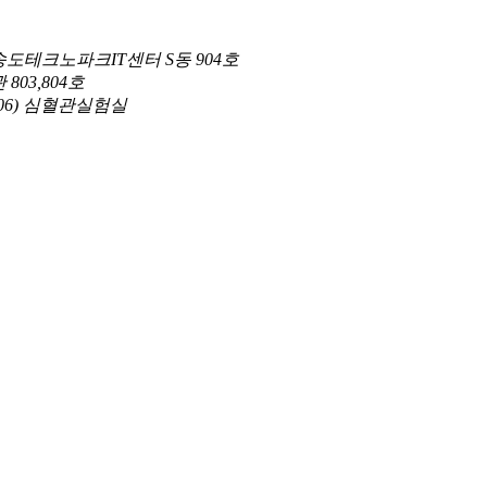
도테크노파크IT센터 S동 904호
03,804호
206) 심혈관실험실