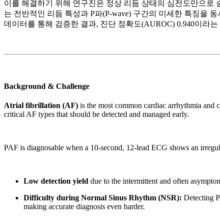
이를 해결하기 위해 연구진은 정상 리듬 상태의 심전도만으로 숨
는 전반적인 리듬 특성과 P파(P-wave) 구간의 미세한 특징을
데이터를 통해 검증한 결과, 진단 정확도(AUROC) 0.940
Background & Challenge
Atrial fibrillation (AF)
is the most common cardiac arrhythmia and can
critical AF types that should be detected and managed early.
PAF is diagnosable when a 10-second, 12-lead ECG shows an irregular
Low detection yield
due to the intermittent and often asymptom
Difficulty during Normal Sinus Rhythm (NSR):
Detecting PA
making accurate diagnosis even harder.